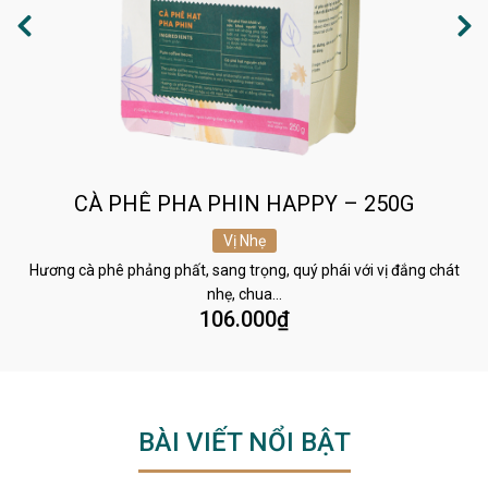
CÀ PHÊ PHA PHIN HAPPY – 250G
Vị Nhẹ
Hương cà phê phảng phất, sang trọng, quý phái với vị đắng chát
nhẹ, chua…
106.000
₫
BÀI VIẾT NỔI BẬT