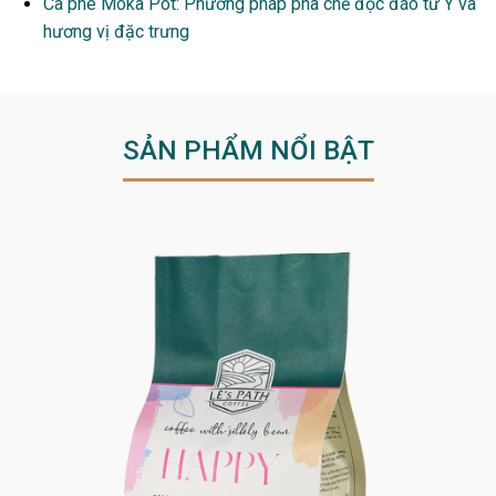
Cà phê Moka Pot: Phương pháp pha chế độc đáo từ Ý và
hương vị đặc trưng
SẢN PHẨM NỔI BẬT