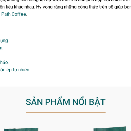
n liệu khác nhau. Hy vọng rằng những công thức trên sẽ giúp bạn 
s Path Coffee
.
dụng.
n.
 hảo.
ớc ép tự nhiên.
SẢN PHẨM NỔI BẬT