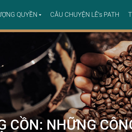
ƯỢNG QUYỀN
CÂU CHUYỆN LÊ’s PATH
T
G CỒN: NHỮNG CÔN