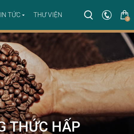
IN TỨC
THƯ VIỆN
0
G THỨC HẤP