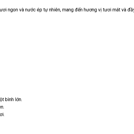
 tươi ngon và nước ép tự nhiên, mang đến hương vị tươi mát và đ
t bình lớn.
ên.
ơi.