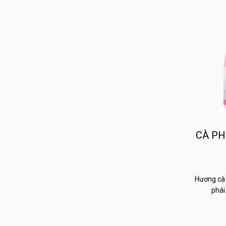
CÀ PH
Hương cà 
phái