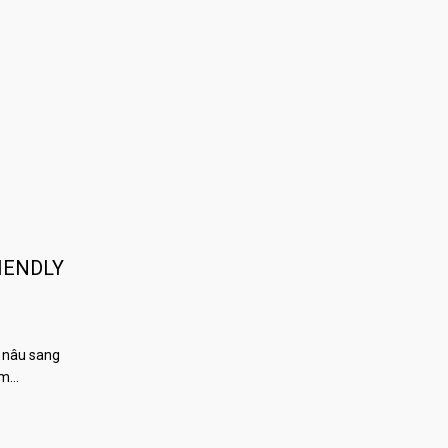
IENDLY
 nâu sang
àm…