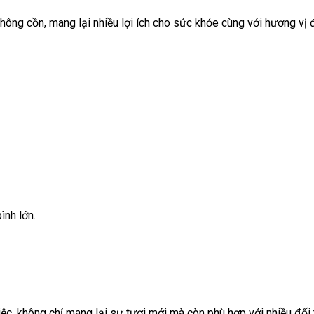
 không cồn, mang lại nhiều lợi ích cho sức khỏe cùng với hương vị
ình lớn.
iệc, không chỉ mang lại sự tươi mới mà còn phù hợp với nhiều đối