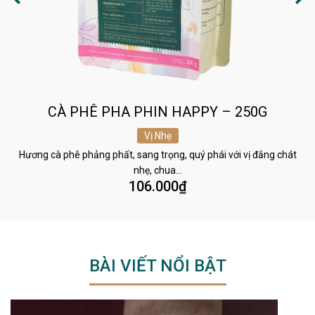
CÀ PHÊ PHA PHIN HAPPY – 250G
Vị Nhẹ
Hương cà phê phảng phất, sang trọng, quý phái với vị đắng chát
nhẹ, chua…
106.000
₫
BÀI VIẾT NỔI BẬT