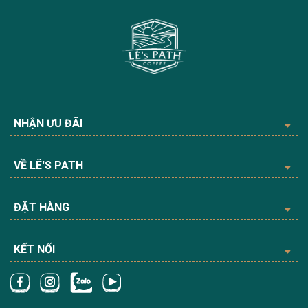
NHẬN ƯU ĐÃI
VỀ LÊ'S PATH
ĐẶT HÀNG
KẾT NỐI