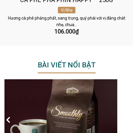
CÀ PHÊ PHA PHIN HAPPY – 250G
Vị Nhẹ
Hương cà phê phảng phất, sang trọng, quý phái với vị đắng chát
nhẹ, chua…
106.000
₫
BÀI VIẾT NỔI BẬT