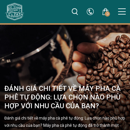
0
ĐÁNH GIÁ CHI TIẾT VỀ MÁY PHA CÀ
PHÊ TỰ ĐỘNG: LỰA CHỌN NÀO PHÙ
HỢP VỚI NHU CẦU CỦA BẠN?
Đánh giá chi tiết về máy pha cà phê tự động: Lựa chọn nào phù hợp
với nhu cầu của bạn? Máy pha cà phê tự động đã trở thành một