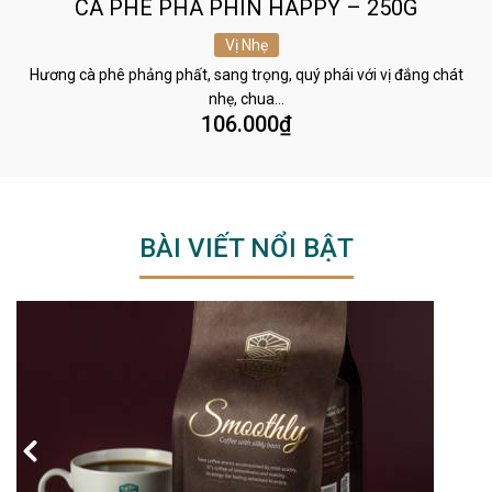
CÀ PHÊ PHA PHIN HAPPY – 250G
Vị Nhẹ
Hương cà phê phảng phất, sang trọng, quý phái với vị đắng chát
nhẹ, chua…
106.000
₫
BÀI VIẾT NỔI BẬT