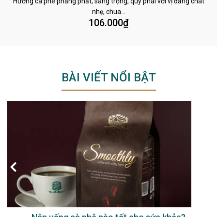
Hương cà phê phảng phất, sang trọng, quý phái với vị đắng chát
nhẹ, chua…
106.000
₫
BÀI VIẾT NỔI BẬT