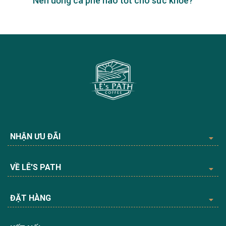
Nên uống cà phê nào tốt cho sức khỏe?
NHẬN ƯU ĐÃI
VỀ LÊ'S PATH
ĐẶT HÀNG