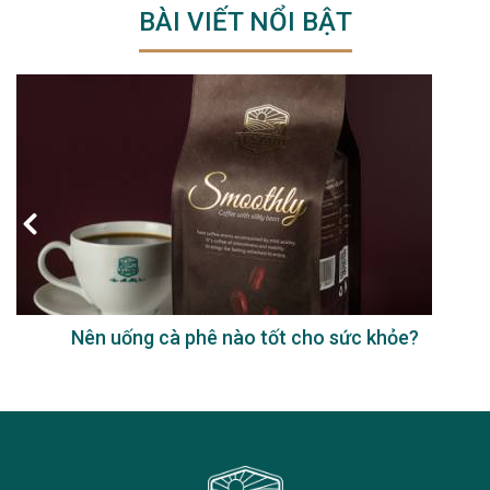
BÀI VIẾT NỔI BẬT
Nên uống cà phê nào tốt cho sức khỏe?