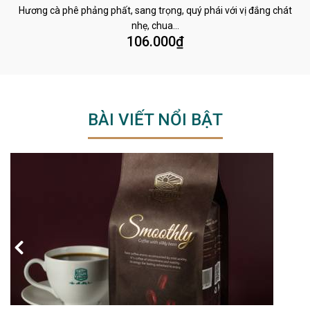
Hương cà phê phảng phất, sang trọng, quý phái với vị đắng chát
nhẹ, chua…
106.000
₫
BÀI VIẾT NỔI BẬT