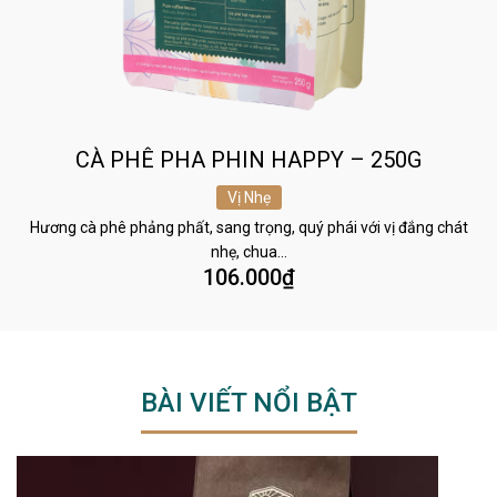
CÀ PHÊ PHA PHIN HAPPY – 250G
Vị Nhẹ
Hương cà phê phảng phất, sang trọng, quý phái với vị đắng chát
nhẹ, chua…
106.000
₫
BÀI VIẾT NỔI BẬT