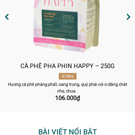
CÀ PHÊ PHA PHIN HAPPY – 250G
Vị Nhẹ
Hương cà phê phảng phất, sang trọng, quý phái với vị đắng chát
nhẹ, chua…
106.000
₫
BÀI VIẾT NỔI BẬT