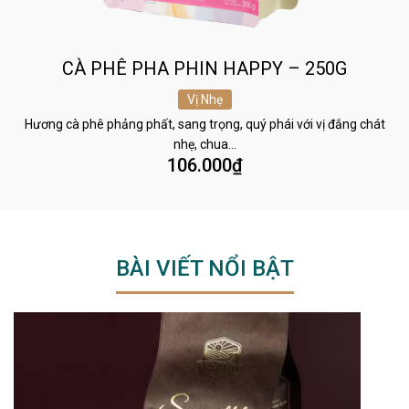
CÀ PHÊ PHA PHIN HAPPY – 250G
Vị Nhẹ
Hương cà phê phảng phất, sang trọng, quý phái với vị đắng chát
nhẹ, chua…
106.000
₫
BÀI VIẾT NỔI BẬT