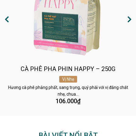
CÀ PHÊ PHA PHIN HAPPY – 250G
Vị Nhẹ
Hương cà phê phảng phất, sang trọng, quý phái với vị đắng chát
nhẹ, chua…
106.000
₫
BÀI VIẾT NỔI BẬT