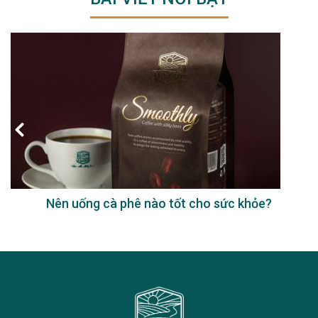
Nên uống cà phê nào tốt cho sức khỏe?