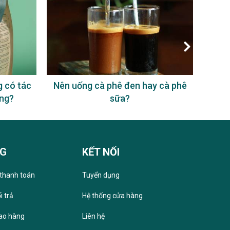
 có tác
Nên uống cà phê đen hay cà phê
Nên 
ông?
sữa?
NG
KẾT NỐI
thanh toán
Tuyển dụng
i trả
Hệ thống cửa hàng
iao hàng
Liên hệ