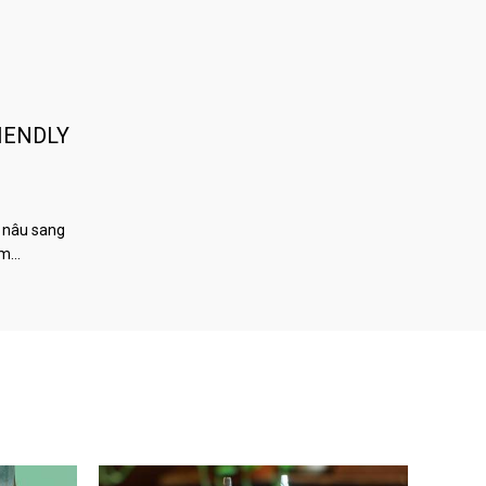
IENDLY
 nâu sang
àm…