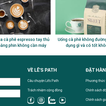
a cà phê espresso tay thủ
Uống cà phê không đường
bằng phin không cần máy
dụng gì và có tốt kh
VỀ LÊ'S PATH
ĐẶT HÀ
Câu chuyện Lê’s Path
Phương thức 
Trách nhiệm cộng đồng
Chính sách đổ
Chính sách g