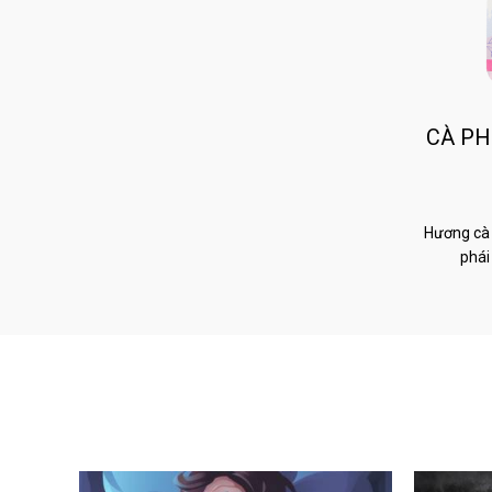
CÀ PH
Hương cà 
phái