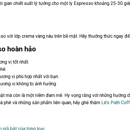
hời gian chiết xuất lý tưởng cho một ly Espresso khoảng 25-30 g
resso với lớp crema vàng nâu trên bề mặt. Hãy thưởng thức ngay 
so hoàn hảo
g vị tốt nhất.
phê.
hương vị phù hợp nhất với bạn.
ương vị không bị ảnh hưởng.
uật mà còn là một niềm đam mê. Hy vọng rằng với những hướng dẫn 
cà phê và những sản phẩm liên quan, hãy ghé thăm
Lê’s Path Cof
m nổi bật của từng loại