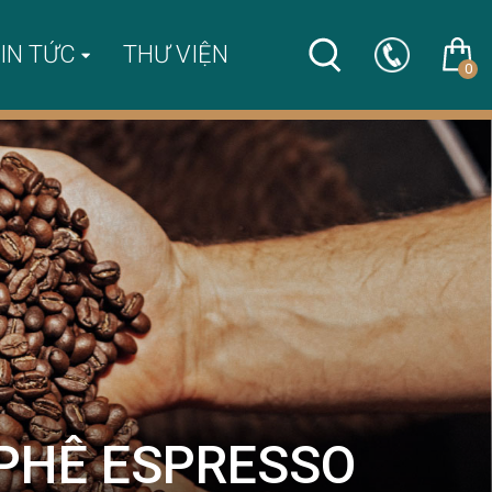
IN TỨC
THƯ VIỆN
0
 PHÊ ESPRESSO