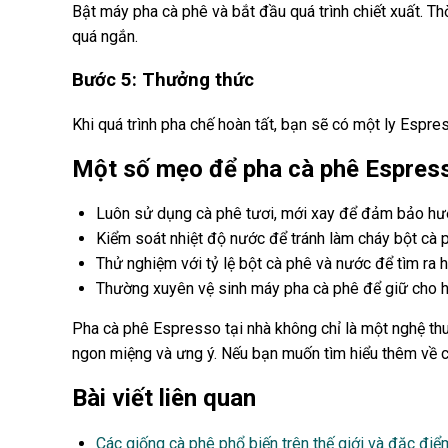
Bật máy pha cà phê và bắt đầu quá trình chiết xuất. T
quá ngắn.
Bước 5: Thưởng thức
Khi quá trình pha chế hoàn tất, bạn sẽ có một ly Esp
Một số mẹo để pha cà phê Espres
Luôn sử dụng cà phê tươi, mới xay để đảm bảo hươn
Kiểm soát nhiệt độ nước để tránh làm cháy bột cà 
Thử nghiệm với tỷ lệ bột cà phê và nước để tìm ra 
Thường xuyên vệ sinh máy pha cà phê để giữ cho h
Pha cà phê Espresso tại nhà không chỉ là một nghệ th
ngon miệng và ưng ý. Nếu bạn muốn tìm hiểu thêm về 
Bài viết liên quan
Các giống cà phê phổ biến trên thế giới và đặc điể