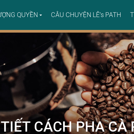
ƯỢNG QUYỀN
CÂU CHUYỆN LÊ’s PATH
T
TIẾT CÁCH PHA CÀ