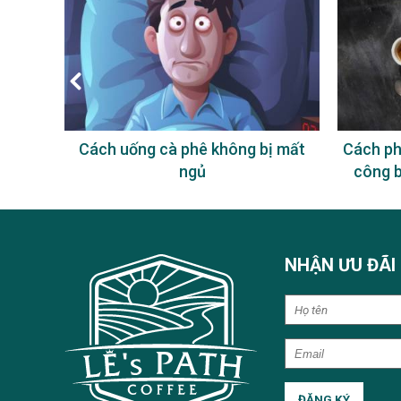
ông?
Cách uống cà phê không bị mất
Cách ph
ngủ
công 
NHẬN ƯU ĐÃI