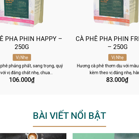
Ê PHA PHIN HAPPY –
CÀ PHÊ PHA PHIN FR
250G
– 250G
Vị Nhẹ
Vị Nhẹ
phê phảng phất, sang trọng, quý
Hương cà phê thơm dịu với màu
 với vị đắng chát nhẹ, chua…
kèm theo vị đắng nhẹ, h
106.000
₫
83.000
₫
BÀI VIẾT NỔI BẬT