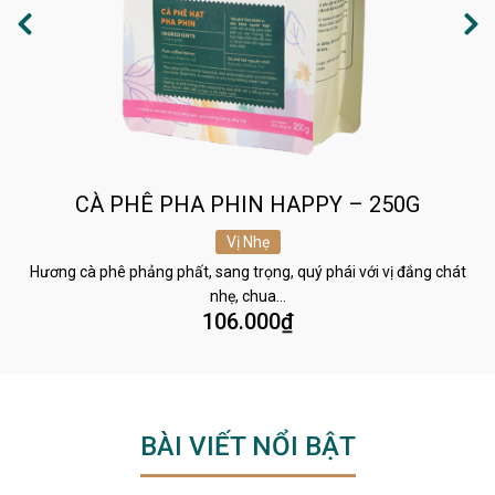
CÀ PHÊ PHA PHIN HAPPY – 250G
Vị Nhẹ
Hương cà phê phảng phất, sang trọng, quý phái với vị đắng chát
nhẹ, chua…
106.000
₫
BÀI VIẾT NỔI BẬT