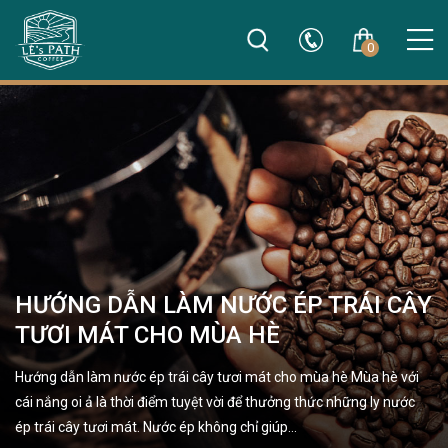
0
HƯỚNG DẪN LÀM NƯỚC ÉP TRÁI CÂY
TƯƠI MÁT CHO MÙA HÈ
Hướng dẫn làm nước ép trái cây tươi mát cho mùa hè Mùa hè với
cái nắng oi ả là thời điểm tuyệt vời để thưởng thức những ly nước
ép trái cây tươi mát. Nước ép không chỉ giúp…