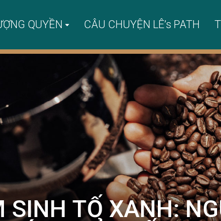
ƯỢNG QUYỀN
CÂU CHUYỆN LÊ’s PATH
T
SINH TỐ XANH: NG