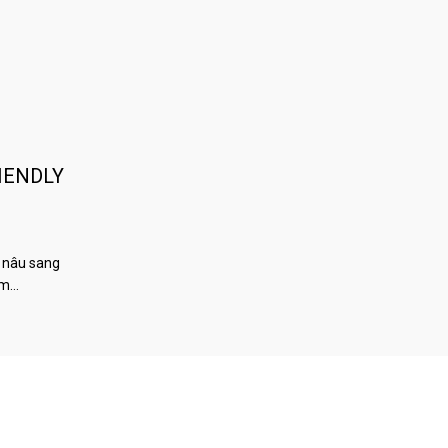
IENDLY
 nâu sang
àm…