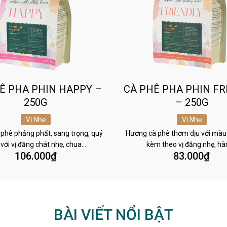
Ê PHA PHIN HAPPY –
CÀ PHÊ PHA PHIN FR
250G
– 250G
Vị Nhẹ
Vị Nhẹ
phê phảng phất, sang trọng, quý
Hương cà phê thơm dịu với màu
 với vị đắng chát nhẹ, chua…
kèm theo vị đắng nhẹ, h
106.000
₫
83.000
₫
BÀI VIẾT NỔI BẬT