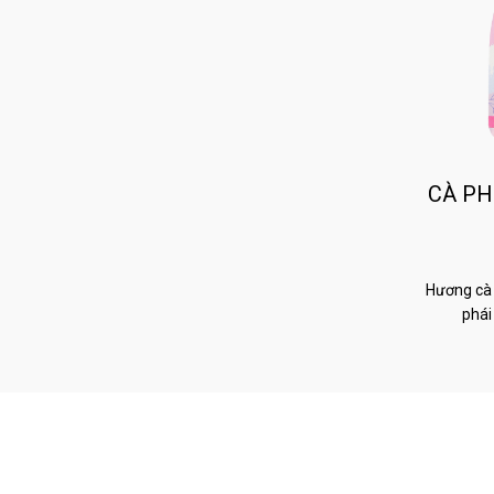
CÀ PH
Hương cà 
phái