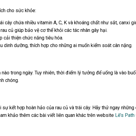
 ích cho sức khỏe:
ái cây chứa nhiều vitamin A, C, K và khoáng chất như sắt, canxi gi
au củ giúp bảo vệ cơ thể khỏi các tác nhân gây hại.
p cải thiện chức năng tiêu hóa.
iàu dinh dưỡng, thích hợp cho những ai muốn kiểm soát cân nặng.
 nào trong ngày. Tuy nhiên, thời điểm lý tưởng để uống là vào b
nh chóng.
ới sự kết hợp hoàn hảo của rau củ và trái cây. Hãy thử ngay nhữn
ham khảo thêm các bài viết liên quan khác trên website
Lê’s Path