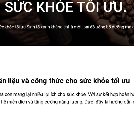
SỨC KHỎE TỐI ƯU.
c khỏe tối ưu Sinh tố xanh không chỉ là một loại đồ uống bổ dưỡng mà cò
n liệu và công thức cho sức khỏe tối ưu
à còn mang lại nhiều lợi ích cho sức khỏe. Với sự kết hợp hoàn hả
ợ hệ miễn dịch và tăng cường năng lượng. Dưới đây là hướng dẫn ch