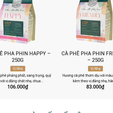
Ê PHA PHIN HAPPY –
CÀ PHÊ PHA PHIN FR
250G
– 250G
Vị Nhẹ
Vị Nhẹ
phê phảng phất, sang trọng, quý
Hương cà phê thơm dịu với màu
 với vị đắng chát nhẹ, chua…
kèm theo vị đắng nhẹ, h
106.000
₫
83.000
₫