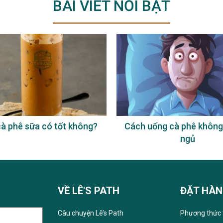
BÀI VIẾT NỔI BẬT
à phê sữa có tốt không?
Cách uống cà phê không
ngủ
VỀ LÊ'S PATH
ĐẶT HÀ
Câu chuyện Lê’s Path
Phương thức 