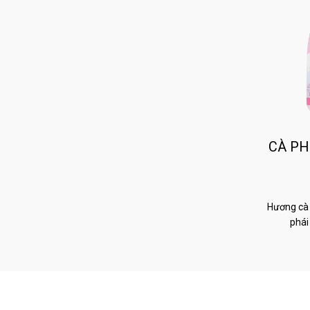
CÀ PH
Hương cà 
phái