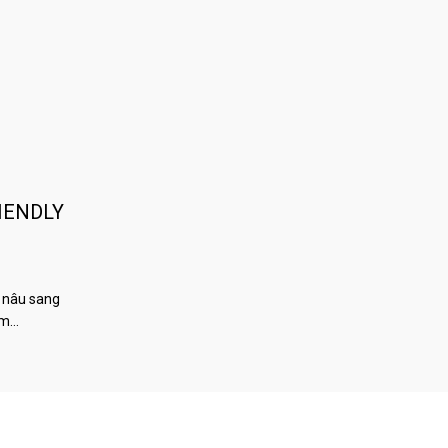
IENDLY
 nâu sang
àm…