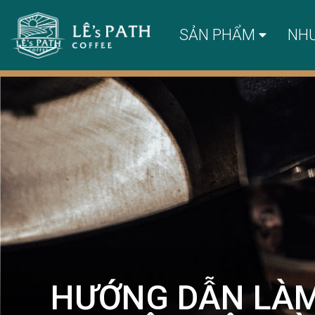
SẢN PHẨM
NH
HƯỚNG DẪN LÀM