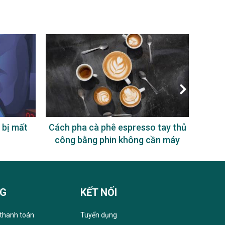
 bị mất
Cách pha cà phê espresso tay thủ
Uống
công bằng phin không cần máy
NG
KẾT NỐI
thanh toán
Tuyển dụng