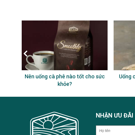
à phê
Nên uống cà phê nào tốt cho sức
Uống c
khỏe?
NHẬN ƯU ĐÃI