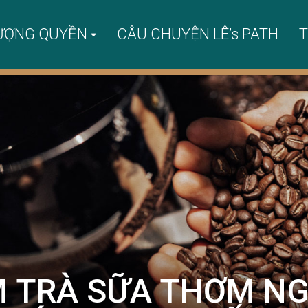
ƯỢNG QUYỀN
CÂU CHUYỆN LÊ’s PATH
T
 TRÀ SỮA THƠM NG