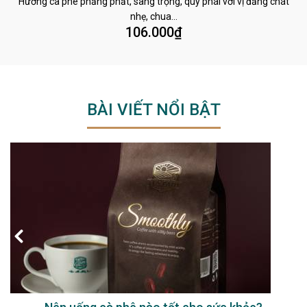
Hương cà phê phảng phất, sang trọng, quý phái với vị đắng chát
nhẹ, chua…
106.000
₫
BÀI VIẾT NỔI BẬT