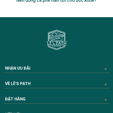
Nên uống cà phê nào tốt cho sức khỏe?
NHẬN ƯU ĐÃI
VỀ LÊ'S PATH
ĐẶT HÀNG