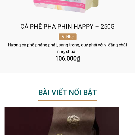
CÀ PHÊ PHA PHIN HAPPY – 250G
Vị Nhẹ
Hương cà phê phảng phất, sang trọng, quý phái với vị đắng chát
nhẹ, chua…
106.000
₫
BÀI VIẾT NỔI BẬT