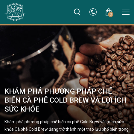
0
KHÁM PHÁ PHƯƠNG PHÁP CHẾ
BIẾN CÀ PHÊ COLD BREW VÀ LỢI ÍCH
SỨC KHỎE
Khám phá phương pháp chế biến cà phê Cold Brew và lợi ích sức
khỏe Cà phê Cold Brew đang trở thành một trào lưu phổ biến trong