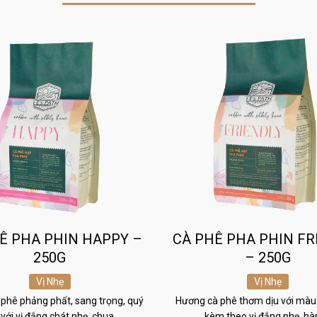
Ê PHA PHIN HAPPY –
CÀ PHÊ PHA PHIN FR
250G
– 250G
Vị Nhẹ
Vị Nhẹ
phê phảng phất, sang trọng, quý
Hương cà phê thơm dịu với màu
 với vị đắng chát nhẹ, chua…
kèm theo vị đắng nhẹ, h