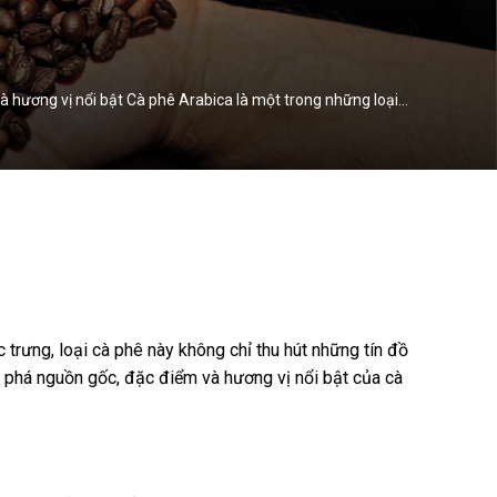
à hương vị nổi bật Cà phê Arabica là một trong những loại…
c trưng, loại cà phê này không chỉ thu hút những tín đồ
m phá nguồn gốc, đặc điểm và hương vị nổi bật của cà