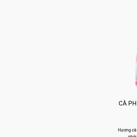
CÀ PH
Hương cà 
phái