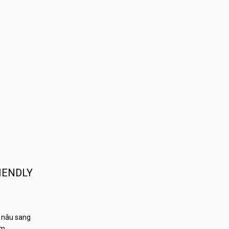
IENDLY
 nâu sang
àm…