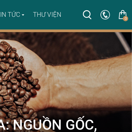
IN TỨC
THƯ VIỆN
0
A: NGUỒN GỐC,