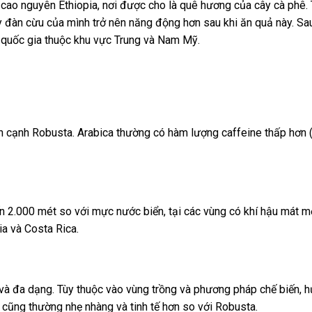
cao nguyên Ethiopia, nơi được cho là quê hương của cây cà phê. T
ấy đàn cừu của mình trở nên năng động hơn sau khi ăn quả này. Sau
ác quốc gia thuộc khu vực Trung và Nam Mỹ.
bên cạnh Robusta. Arabica thường có hàm lượng caffeine thấp hơn 
 2.000 mét so với mực nước biển, tại các vùng có khí hậu mát mẻ
ia và Costa Rica.
à đa dạng. Tùy thuộc vào vùng trồng và phương pháp chế biến, hươ
cũng thường nhẹ nhàng và tinh tế hơn so với Robusta.