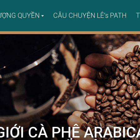
ƯỢNG QUYỀN
CÂU CHUYỆN LÊ’s PATH
T
IỚI CÀ PHÊ ARABIC