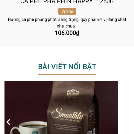
CÀ PHÊ PHA PHIN HAPPY – 250G
Vị Nhẹ
Hương cà phê phảng phất, sang trọng, quý phái với vị đắng chát
nhẹ, chua…
106.000
₫
BÀI VIẾT NỔI BẬT