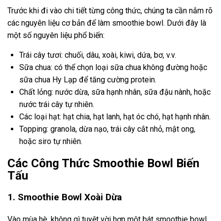
Trước khi đi vào chi tiết từng công thức, chúng ta cần nắm rõ
các nguyên liệu cơ bản để làm smoothie bowl. Dưới đây là
một số nguyên liệu phổ biến:
Trái cây tươi: chuối, dâu, xoài, kiwi, dứa, bơ, v.v.
Sữa chua: có thể chọn loại sữa chua không đường hoặc
sữa chua Hy Lạp để tăng cường protein.
Chất lỏng: nước dừa, sữa hạnh nhân, sữa đậu nành, hoặc
nước trái cây tự nhiên.
Các loại hạt: hạt chia, hạt lanh, hạt óc chó, hạt hạnh nhân.
Topping: granola, dừa nạo, trái cây cắt nhỏ, mật ong,
hoặc siro tự nhiên.
Các Công Thức Smoothie Bowl Biến
Tấu
1. Smoothie Bowl Xoài Dừa
Vào mùa hè, không gì tuyệt vời hơn một bát smoothie bowl