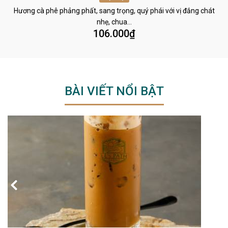
Hương cà phê phảng phất, sang trọng, quý phái với vị đắng chát
nhẹ, chua…
106.000
₫
BÀI VIẾT NỔI BẬT