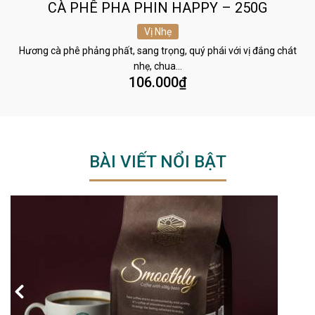
CÀ PHÊ PHA PHIN HAPPY – 250G
Vị Nhẹ
Hương cà phê phảng phất, sang trọng, quý phái với vị đắng chát
nhẹ, chua…
106.000
₫
BÀI VIẾT NỔI BẬT