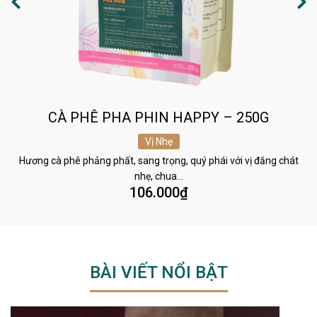
CÀ PHÊ PHA PHIN HAPPY – 250G
Vị Nhẹ
Hương cà phê phảng phất, sang trọng, quý phái với vị đắng chát
nhẹ, chua…
106.000
₫
BÀI VIẾT NỔI BẬT