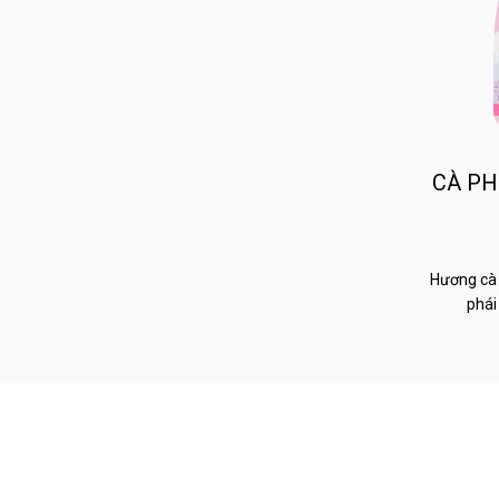
CÀ PH
Hương cà 
phái