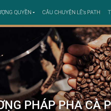
ƯỢNG QUYỀN
CÂU CHUYỆN LÊ’s PATH
T
ƠNG PHÁP PHA CÀ 