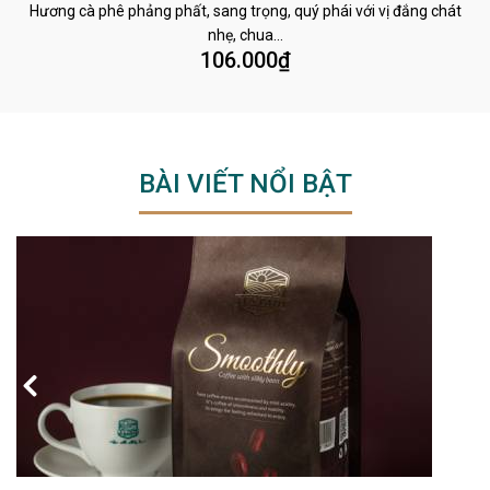
Hương cà phê phảng phất, sang trọng, quý phái với vị đắng chát
nhẹ, chua…
106.000
₫
BÀI VIẾT NỔI BẬT