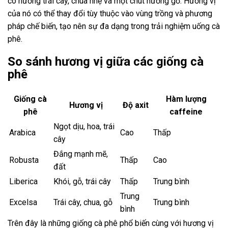
có hương trái cây, chua nhẹ và một chút hương gỗ. Hương vị
của nó có thể thay đổi tùy thuộc vào vùng trồng và phương
pháp chế biến, tạo nên sự đa dạng trong trải nghiệm uống cà
phê.
So sánh hương vị giữa các giống cà
phê
Giống cà
Hàm lượng
Hương vị
Độ axit
phê
caffeine
Ngọt dịu, hoa, trái
Arabica
Cao
Thấp
cây
Đắng mạnh mẽ,
Robusta
Thấp
Cao
đất
Liberica
Khói, gỗ, trái cây
Thấp
Trung bình
Trung
Excelsa
Trái cây, chua, gỗ
Trung bình
bình
Trên đây là những giống cà phê phổ biến cùng với hương vị