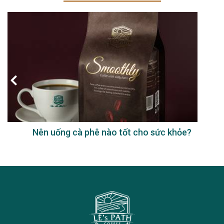
Nên uống cà phê nào tốt cho sức khỏe?