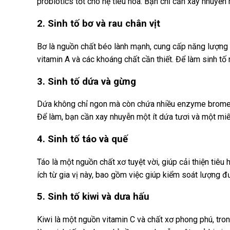
probiotics tốt cho hệ tiêu hóa. Bạn chỉ cần xay nhuyễn
2. Sinh tố bơ và rau chân vịt
Bơ là nguồn chất béo lành mạnh, cung cấp năng lượng v
vitamin A và các khoáng chất cần thiết. Để làm sinh t
3. Sinh tố dứa và gừng
Dứa không chỉ ngon mà còn chứa nhiều enzyme bromelain
Để làm, bạn cần xay nhuyễn một ít dứa tươi và một m
4. Sinh tố táo và quế
Táo là một nguồn chất xơ tuyệt vời, giúp cải thiện tiê
ích từ gia vị này, bao gồm việc giúp kiểm soát lượng 
5. Sinh tố kiwi và dưa hấu
Kiwi là một nguồn vitamin C và chất xơ phong phú, tron