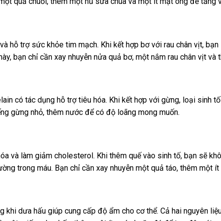
 một quả chuối, thêm một hũ sữa chua và một ít mật ong để tăng v
à hỗ trợ sức khỏe tim mạch. Khi kết hợp bơ với rau chân vịt, bạn 
ố này, bạn chỉ cần xay nhuyễn nửa quả bơ, một nắm rau chân vịt v
 có tác dụng hỗ trợ tiêu hóa. Khi kết hợp với gừng, loại sinh t
iếng gừng nhỏ, thêm nước để có độ loãng mong muốn.
u hóa và làm giảm cholesterol. Khi thêm quế vào sinh tố, bạn sẽ k
đường trong máu. Bạn chỉ cần xay nhuyễn một quả táo, thêm một í
g khi dưa hấu giúp cung cấp độ ẩm cho cơ thể. Cả hai nguyên liệu