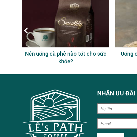
à phê
Nên uống cà phê nào tốt cho sức
Uống c
khỏe?
NHẬN ƯU ĐÃI