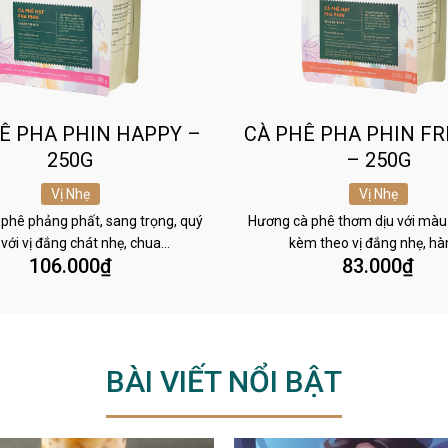
Ê PHA PHIN HAPPY –
CÀ PHÊ PHA PHIN FR
250G
– 250G
Vị Nhẹ
Vị Nhẹ
phê phảng phất, sang trọng, quý
Hương cà phê thơm dịu với màu
 với vị đắng chát nhẹ, chua…
kèm theo vị đắng nhẹ, h
106.000
₫
83.000
₫
BÀI VIẾT NỔI BẬT