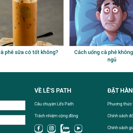
à phê sữa có tốt không?
Cách uống cà phê không
ngủ
VỀ LÊ'S PATH
ĐẶT HÀ
Câu chuyện Lê’s Path
Phương thức 
Trách nhiệm cộng đồng
Chính sách đổ
Chính sách g