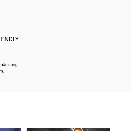
IENDLY
 nâu sang
àm…