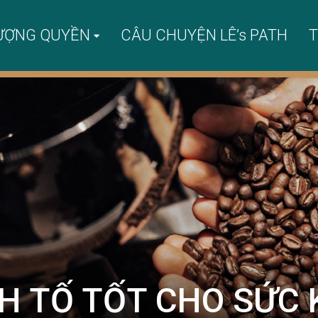
ƯỢNG QUYỀN
CÂU CHUYỆN LÊ’s PATH
T
H TỐ TỐT CHO SỨC