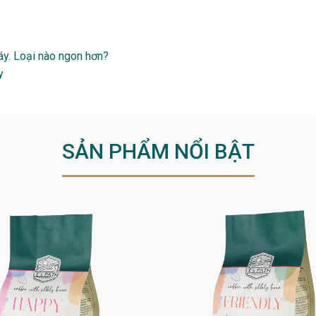
áy. Loại nào ngon hơn?
y
SẢN PHẨM NỔI BẬT