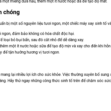
 và một miếng dưa hấu, thêm một ít nước hoặc đá để tạo độ mát.
nh chóng
ẩn bị một số nguyên liệu tươi ngon, một chiếc máy xay sinh tố và 
ơi ngon, đảm bảo không có hóa chất độc hại.
ể loại bỏ bụi bẩn, sau đó cắt nhỏ để dễ dàng xay.
 thêm một ít nước hoặc sữa để tạo độ mịn và xay cho đến khi hỗn
ay để tận hưởng hương vị tươi ngon.
mang lại nhiều lợi ích cho sức khỏe. Việc thường xuyên bổ sung
áng. Hãy thử ngay những công thức sinh tố trên để chăm sóc sức 