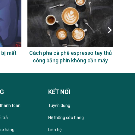
 bị mất
Cách pha cà phê espresso tay thủ
Uống
công bằng phin không cần máy
NG
KẾT NỐI
thanh toán
Tuyển dụng
i trả
Hệ thống cửa hàng
iao hàng
Liên hệ