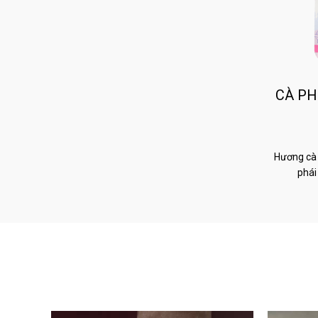
CÀ PH
Hương cà 
phái