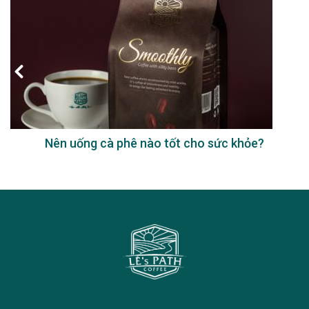
Nên uống cà phê nào tốt cho sức khỏe?