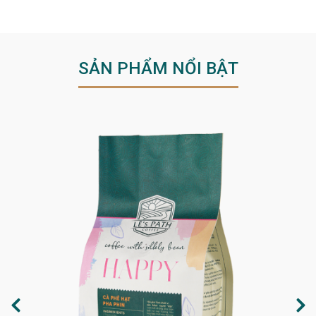
SẢN PHẨM NỔI BẬT