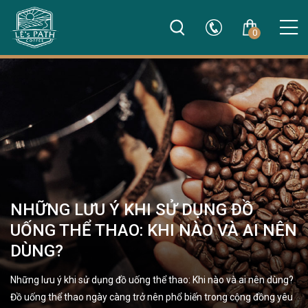
0
NHỮNG LƯU Ý KHI SỬ DỤNG ĐỒ
UỐNG THỂ THAO: KHI NÀO VÀ AI NÊN
DÙNG?
Những lưu ý khi sử dụng đồ uống thể thao: Khi nào và ai nên dùng?
Đồ uống thể thao ngày càng trở nên phổ biến trong cộng đồng yêu