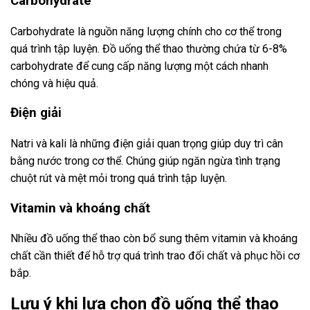
Carbohydrate
Carbohydrate là nguồn năng lượng chính cho cơ thể trong
quá trình tập luyện. Đồ uống thể thao thường chứa từ 6-8%
carbohydrate để cung cấp năng lượng một cách nhanh
chóng và hiệu quả.
Điện giải
Natri và kali là những điện giải quan trọng giúp duy trì cân
bằng nước trong cơ thể. Chúng giúp ngăn ngừa tình trạng
chuột rút và mệt mỏi trong quá trình tập luyện.
Vitamin và khoáng chất
Nhiều đồ uống thể thao còn bổ sung thêm vitamin và khoáng
chất cần thiết để hỗ trợ quá trình trao đổi chất và phục hồi cơ
bắp.
Lưu ý khi lựa chọn đồ uống thể thao