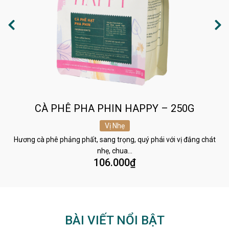
CÀ PHÊ PHA PHIN HAPPY – 250G
Vị Nhẹ
Hương cà phê phảng phất, sang trọng, quý phái với vị đắng chát
nhẹ, chua…
106.000
₫
BÀI VIẾT NỔI BẬT