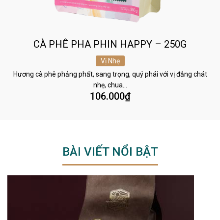
CÀ PHÊ PHA PHIN HAPPY – 250G
Vị Nhẹ
Hương cà phê phảng phất, sang trọng, quý phái với vị đắng chát
nhẹ, chua…
106.000
₫
BÀI VIẾT NỔI BẬT