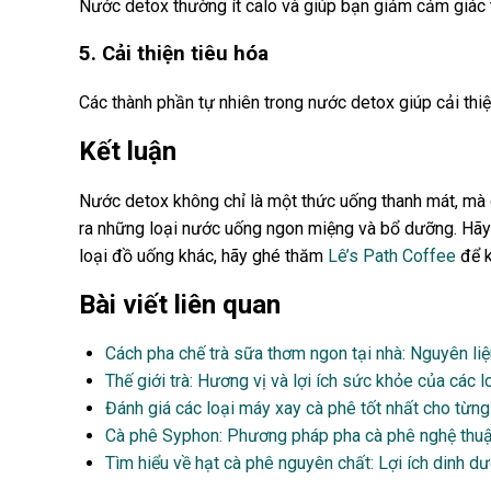
Nước detox thường ít calo và giúp bạn giảm cảm giác t
5. Cải thiện tiêu hóa
Các thành phần tự nhiên trong nước detox giúp cải thiệ
Kết luận
Nước detox không chỉ là một thức uống thanh mát, mà c
ra những loại nước uống ngon miệng và bổ dưỡng. Hãy 
loại đồ uống khác, hãy ghé thăm
Lê’s Path Coffee
để k
Bài viết liên quan
Cách pha chế trà sữa thơm ngon tại nhà: Nguyên liệ
Thế giới trà: Hương vị và lợi ích sức khỏe của các lo
Đánh giá các loại máy xay cà phê tốt nhất cho từng
Cà phê Syphon: Phương pháp pha cà phê nghệ thuậ
Tìm hiểu về hạt cà phê nguyên chất: Lợi ích dinh d