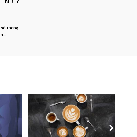
IENDLY
 nâu sang
àm…