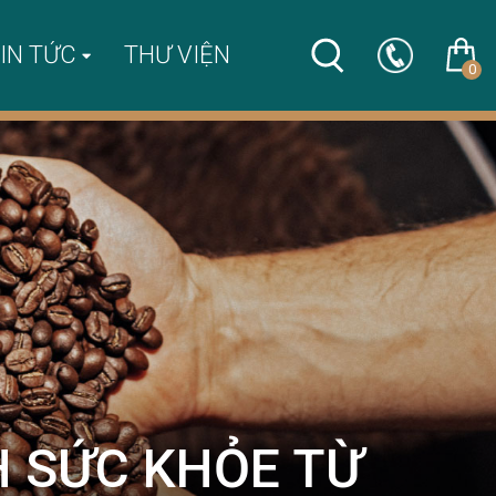
IN TỨC
THƯ VIỆN
0
H SỨC KHỎE TỪ