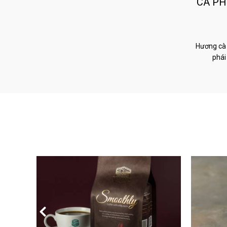
CÀ PH
Hương cà 
phái