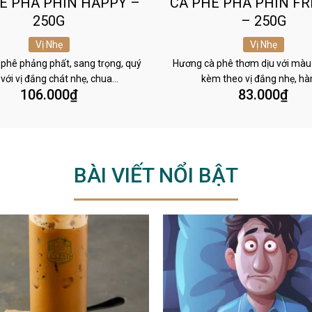
Ê PHA PHIN HAPPY –
CÀ PHÊ PHA PHIN FR
250G
– 250G
Vị Nhẹ
Vị Nhẹ
phê phảng phất, sang trọng, quý
Hương cà phê thơm dịu với màu
 với vị đắng chát nhẹ, chua…
kèm theo vị đắng nhẹ, h
106.000
₫
83.000
₫
BÀI VIẾT NỔI BẬT