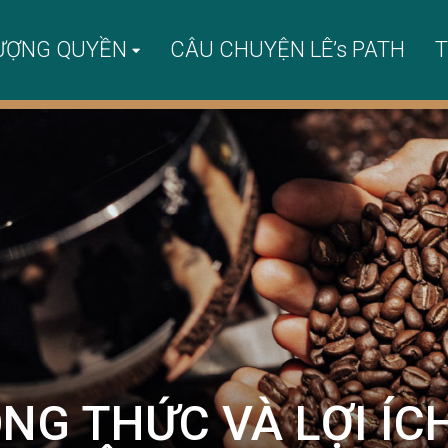
ƯỢNG QUYỀN
CÂU CHUYỆN LÊ’s PATH
T
NG THỨC VÀ LỢI ÍC