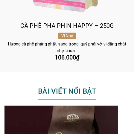
CÀ PHÊ PHA PHIN HAPPY – 250G
Vị Nhẹ
Hương cà phê phảng phất, sang trọng, quý phái với vị đắng chát
nhẹ, chua…
106.000
₫
BÀI VIẾT NỔI BẬT