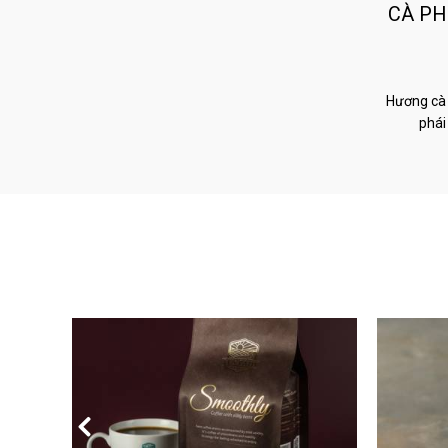
CÀ PH
Hương cà 
phái