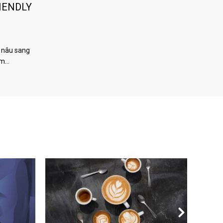
IENDLY
 nâu sang
àm…