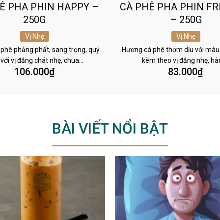
Ê PHA PHIN HAPPY –
CÀ PHÊ PHA PHIN FR
250G
– 250G
Vị Nhẹ
Vị Nhẹ
phê phảng phất, sang trọng, quý
Hương cà phê thơm dịu với màu
 với vị đắng chát nhẹ, chua…
kèm theo vị đắng nhẹ, h
106.000
₫
83.000
₫
BÀI VIẾT NỔI BẬT