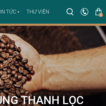
IN TỨC
THƯ VIỆN
0
ỤNG THANH LỌC