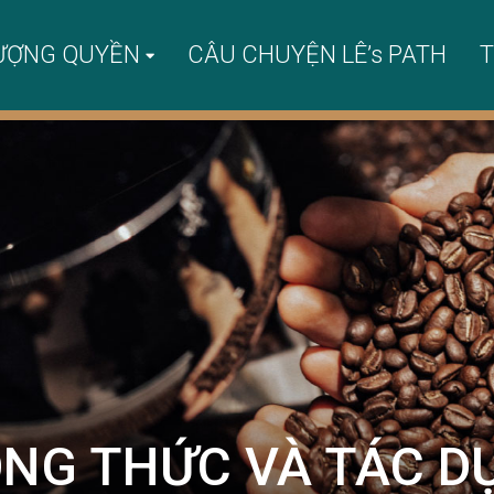
ƯỢNG QUYỀN
CÂU CHUYỆN LÊ’s PATH
T
ÔNG THỨC VÀ TÁC D