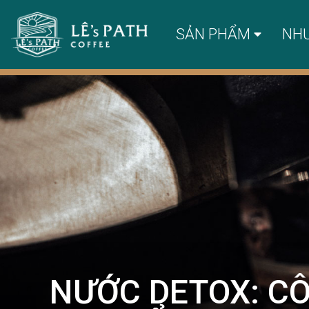
SẢN PHẨM
NH
NƯỚC DETOX: C