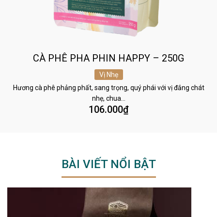
CÀ PHÊ PHA PHIN HAPPY – 250G
Vị Nhẹ
Hương cà phê phảng phất, sang trọng, quý phái với vị đắng chát
nhẹ, chua…
106.000
₫
BÀI VIẾT NỔI BẬT