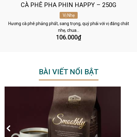
CÀ PHÊ PHA PHIN HAPPY – 250G
Vị Nhẹ
Hương cà phê phảng phất, sang trọng, quý phái với vị đắng chát
nhẹ, chua…
106.000
₫
BÀI VIẾT NỔI BẬT