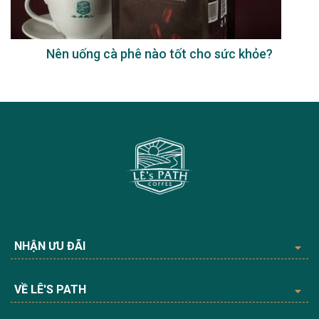
Nên uống cà phê nào tốt cho sức khỏe?
NHẬN ƯU ĐÃI
VỀ LÊ'S PATH