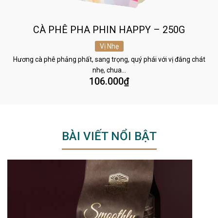
CÀ PHÊ PHA PHIN HAPPY – 250G
Vị Nhẹ
Hương cà phê phảng phất, sang trọng, quý phái với vị đắng chát
nhẹ, chua…
106.000
₫
BÀI VIẾT NỔI BẬT