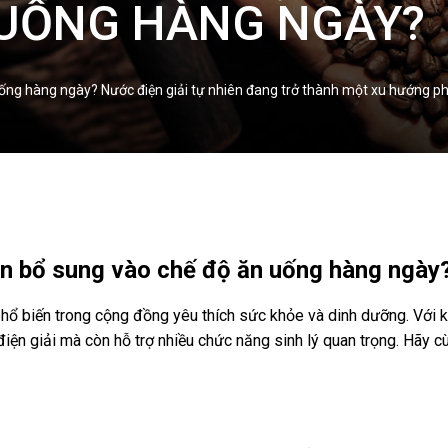
 UỐNG HÀNG NGÀY?
 uống hàng ngày? Nước điện giải tự nhiên đang trở thành một xu hướng p
nên bổ sung vào chế độ ăn uống hàng ngày
phổ biến trong cộng đồng yêu thích sức khỏe và dinh dưỡng. Với 
 điện giải mà còn hỗ trợ nhiều chức năng sinh lý quan trọng. Hãy 