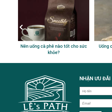
à phê
Nên uống cà phê nào tốt cho sức
Uống c
khỏe?
NHẬN ƯU ĐÃI