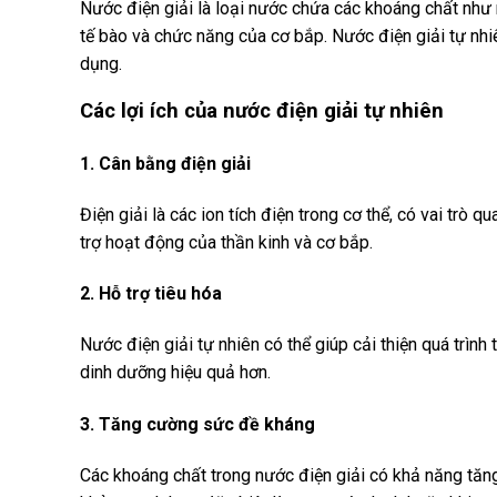
Nước điện giải là loại nước chứa các khoáng chất như na
tế bào và chức năng của cơ bắp. Nước điện giải tự nh
dụng.
Các lợi ích của nước điện giải tự nhiên
1. Cân bằng điện giải
Điện giải là các ion tích điện trong cơ thể, có vai trò 
trợ hoạt động của thần kinh và cơ bắp.
2. Hỗ trợ tiêu hóa
Nước điện giải tự nhiên có thể giúp cải thiện quá trình
dinh dưỡng hiệu quả hơn.
3. Tăng cường sức đề kháng
Các khoáng chất trong nước điện giải có khả năng tăng