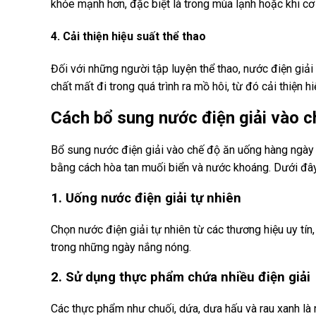
khỏe mạnh hơn, đặc biệt là trong mùa lạnh hoặc khi cơ 
4. Cải thiện hiệu suất thể thao
Đối với những người tập luyện thể thao, nước điện giả
chất mất đi trong quá trình ra mồ hôi, từ đó cải thiện h
Cách bổ sung nước điện giải vào c
Bổ sung nước điện giải vào chế độ ăn uống hàng ngày r
bằng cách hòa tan muối biển và nước khoáng. Dưới đây
1. Uống nước điện giải tự nhiên
Chọn nước điện giải tự nhiên từ các thương hiệu uy tí
trong những ngày nắng nóng.
2. Sử dụng thực phẩm chứa nhiều điện giải
Các thực phẩm như chuối, dứa, dưa hấu và rau xanh là