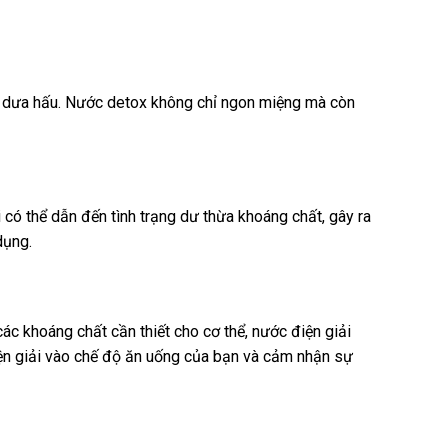
ặc dưa hấu. Nước detox không chỉ ngon miệng mà còn
i có thể dẫn đến tình trạng dư thừa khoáng chất, gây ra
dụng.
c khoáng chất cần thiết cho cơ thể, nước điện giải
điện giải vào chế độ ăn uống của bạn và cảm nhận sự