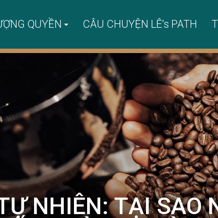
ƯỢNG QUYỀN
CÂU CHUYỆN LÊ’s PATH
T
 TỰ NHIÊN: TẠI SAO