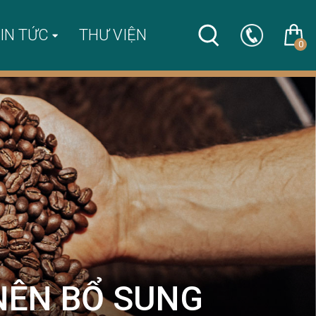
IN TỨC
THƯ VIỆN
0
 NÊN BỔ SUNG