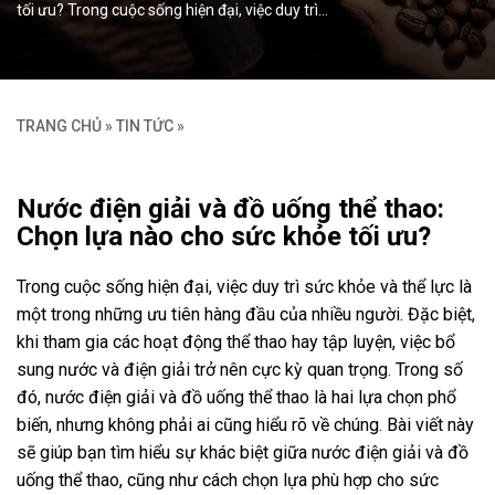
tối ưu? Trong cuộc sống hiện đại, việc duy trì…
TRANG CHỦ
»
TIN TỨC
»
Nước điện giải và đồ uống thể thao:
Chọn lựa nào cho sức khỏe tối ưu?
Trong cuộc sống hiện đại, việc duy trì sức khỏe và thể lực là
một trong những ưu tiên hàng đầu của nhiều người. Đặc biệt,
khi tham gia các hoạt động thể thao hay tập luyện, việc bổ
sung nước và điện giải trở nên cực kỳ quan trọng. Trong số
đó, nước điện giải và đồ uống thể thao là hai lựa chọn phổ
biến, nhưng không phải ai cũng hiểu rõ về chúng. Bài viết này
sẽ giúp bạn tìm hiểu sự khác biệt giữa nước điện giải và đồ
uống thể thao, cũng như cách chọn lựa phù hợp cho sức