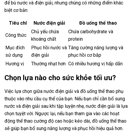
để bù nước và điện giải, nhưng chúng có những điểm khác
biệt cơ bản:
Tiêu chí
Nước điện giải
Đồ uống thể thao
Chủ yếu chứa
Chứa carbohydrate và
Công thức
khoáng chất
protein
Mục đích
Phục hồi nước và
Tăng cường năng lượng và
sử dụng
điện giải
phục hồi cơ bắp
Hương vị
Thường nhạt hơn
Có nhiều hương vị hấp dẫn
Chọn lựa nào cho sức khỏe tối ưu?
Việc lựa chọn giữa nước điện giải và đồ uống thể thao phụ
thuộc vào nhu cầu cụ thể của bạn. Nếu bạn chỉ cần bổ sung
nước và điện giải sau khi tập luyện nhẹ, nước điện giải là lựa
chọn tuyệt vời. Ngược lại, nếu bạn tham gia vào các hoạt
động thể thao cường độ cao hoặc kéo dài, đồ uống thể thao
sẽ giúp bạn bổ sung năng lượng và phục hồi hiệu quả hơn.