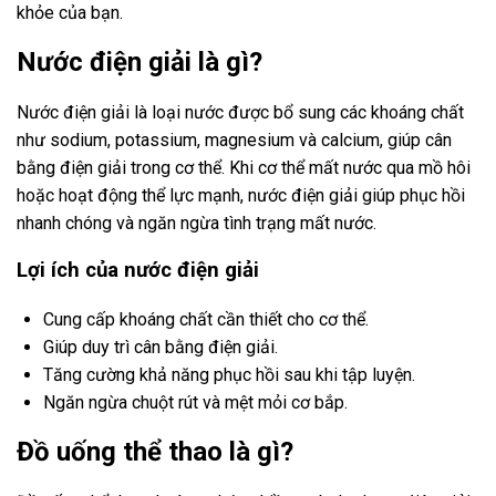
khỏe của bạn.
Nước điện giải là gì?
Nước điện giải là loại nước được bổ sung các khoáng chất
như sodium, potassium, magnesium và calcium, giúp cân
bằng điện giải trong cơ thể. Khi cơ thể mất nước qua mồ hôi
hoặc hoạt động thể lực mạnh, nước điện giải giúp phục hồi
nhanh chóng và ngăn ngừa tình trạng mất nước.
Lợi ích của nước điện giải
Cung cấp khoáng chất cần thiết cho cơ thể.
Giúp duy trì cân bằng điện giải.
Tăng cường khả năng phục hồi sau khi tập luyện.
Ngăn ngừa chuột rút và mệt mỏi cơ bắp.
Đồ uống thể thao là gì?