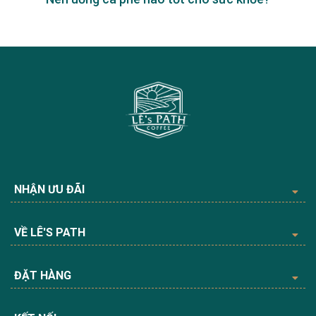
NHẬN ƯU ĐÃI
VỀ LÊ'S PATH
ĐẶT HÀNG