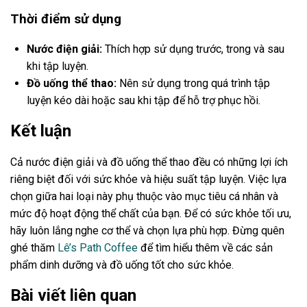
Thời điểm sử dụng
Nước điện giải:
Thích hợp sử dụng trước, trong và sau
khi tập luyện.
Đồ uống thể thao:
Nên sử dụng trong quá trình tập
luyện kéo dài hoặc sau khi tập để hỗ trợ phục hồi.
Kết luận
Cả nước điện giải và đồ uống thể thao đều có những lợi ích
riêng biệt đối với sức khỏe và hiệu suất tập luyện. Việc lựa
chọn giữa hai loại này phụ thuộc vào mục tiêu cá nhân và
mức độ hoạt động thể chất của bạn. Để có sức khỏe tối ưu,
hãy luôn lắng nghe cơ thể và chọn lựa phù hợp. Đừng quên
ghé thăm
Lê’s Path Coffee
để tìm hiểu thêm về các sản
phẩm dinh dưỡng và đồ uống tốt cho sức khỏe.
Bài viết liên quan