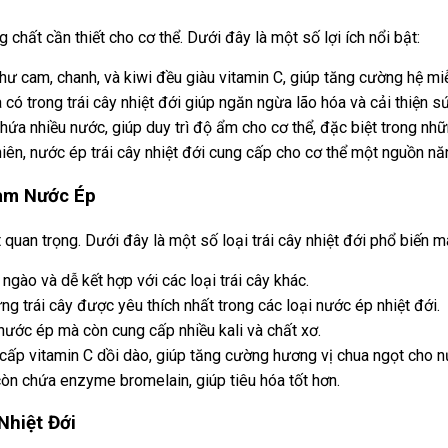
 chất cần thiết cho cơ thể. Dưới đây là một số lợi ích nổi bật:
như cam, chanh, và kiwi đều giàu vitamin C, giúp tăng cường hệ mi
ó trong trái cây nhiệt đới giúp ngăn ngừa lão hóa và cải thiện s
hứa nhiều nước, giúp duy trì độ ẩm cho cơ thể, đặc biệt trong nhữ
ên, nước ép trái cây nhiệt đới cung cấp cho cơ thể một nguồn nă
Làm Nước Ép
ất quan trọng. Dưới đây là một số loại trái cây nhiệt đới phổ biến 
ngào và dễ kết hợp với các loại trái cây khác.
ng trái cây được yêu thích nhất trong các loại nước ép nhiệt đới.
ước ép mà còn cung cấp nhiều kali và chất xơ.
g cấp vitamin C dồi dào, giúp tăng cường hương vị chua ngọt cho 
òn chứa enzyme bromelain, giúp tiêu hóa tốt hơn.
Nhiệt Đới