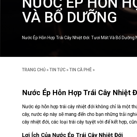
NƯỚC ÉP HỖN HỢ
VÀ BỔ DƯỠNG
Nước Ép Hỗn Hợp Trái Cây Nhiệt Đới: Tươi Mát Và Bổ Dưỡng N
TRANG CHỦ
»
TIN TỨC
»
TIN CÀ PHÊ
»
Nước Ép Hỗn Hợp Trái Cây Nhiệt Đ
Nước ép hỗn hợp trái cây nhiệt đới không chỉ là một t
cây, nước ép này sẽ mang đến cho bạn những trải nghiệ
cây nhiệt đới, các loại trái cây tuyệt vời để kết hợp, 
Lợi Ích Của Nước Ép Trái Cây Nhiệt Đới