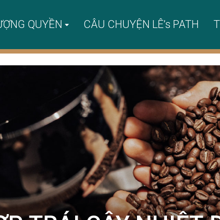
ƯỢNG QUYỀN
CÂU CHUYỆN LÊ’s PATH
T