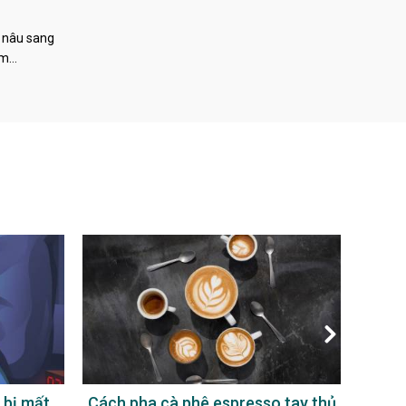
 nâu sang
àm…
 espresso tay thủ
Uống cà phê không đường có tác