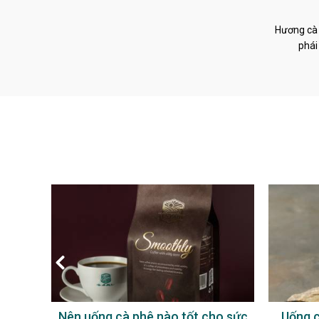
Hương cà 
phái
nào tốt cho sức
Uống cà phê sữa có tốt không?