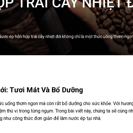
P TRÁI CÂY NHIỆT Đ
ước ép hỗn hợp trái cây nhiệt đới không chỉ là một thức uống thơm ngo
ới: Tươi Mát Và Bổ Dưỡng
hức uống thơm ngon mà còn rất bổ dưỡng cho sức khỏe. Với hương v
m thú vị trong từng ngụm. Trong bài viết này, chúng ta sẽ cùng n
cũng như công thức đơn giản để làm nước ép tại nhà.