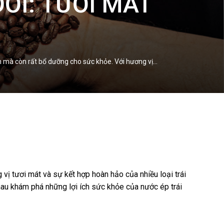
ỚI: TƯƠI MÁT
n mà còn rất bổ dưỡng cho sức khỏe. Với hương vị…
ị tươi mát và sự kết hợp hoàn hảo của nhiều loại trái
hau khám phá những lợi ích sức khỏe của nước ép trái