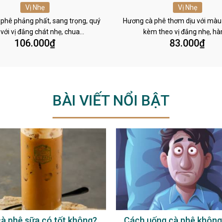
Vị Nhẹ
Vị Nhẹ
phê phảng phất, sang trọng, quý
Hương cà phê thơm dịu với màu
 với vị đắng chát nhẹ, chua…
kèm theo vị đắng nhẹ, h
106.000
₫
83.000
₫
BÀI VIẾT NỔI BẬT
Cách uống cà phê không bị mất
Cách pha cà phê