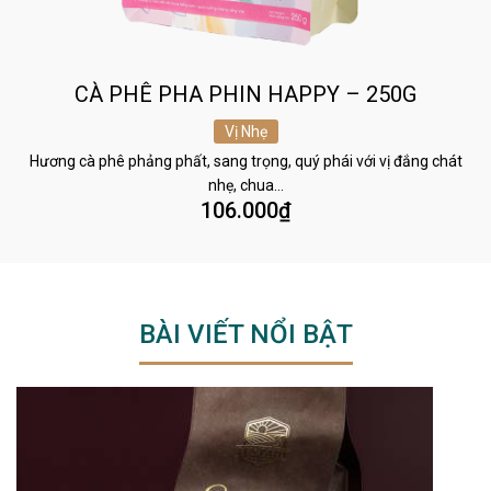
CÀ PHÊ PHA PHIN HAPPY – 250G
Vị Nhẹ
Hương cà phê phảng phất, sang trọng, quý phái với vị đắng chát
nhẹ, chua…
106.000
₫
BÀI VIẾT NỔI BẬT