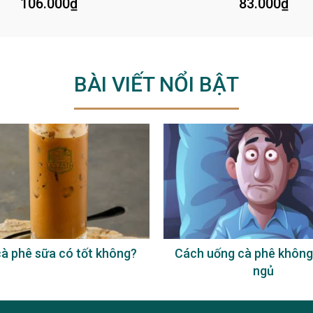
106.000
₫
83.000
₫
BÀI VIẾT NỔI BẬT
à phê sữa có tốt không?
Cách uống cà phê không
ngủ