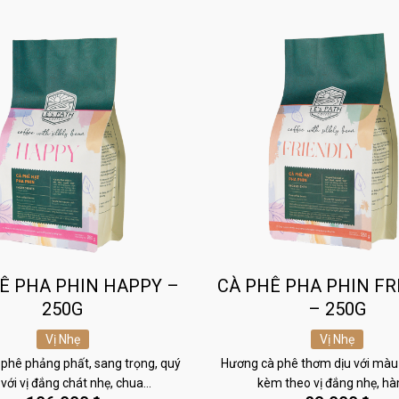
Ê PHA PHIN HAPPY –
CÀ PHÊ PHA PHIN FR
250G
– 250G
Vị Nhẹ
Vị Nhẹ
phê phảng phất, sang trọng, quý
Hương cà phê thơm dịu với màu
 với vị đắng chát nhẹ, chua…
kèm theo vị đắng nhẹ, h