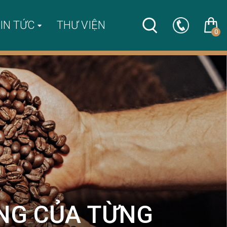
IN TỨC
THƯ VIỆN
0
ỤNG CỦA TỪNG