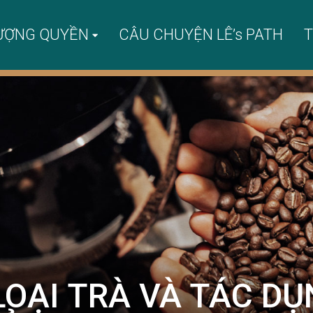
ƯỢNG QUYỀN
CÂU CHUYỆN LÊ’s PATH
T
LOẠI TRÀ VÀ TÁC D