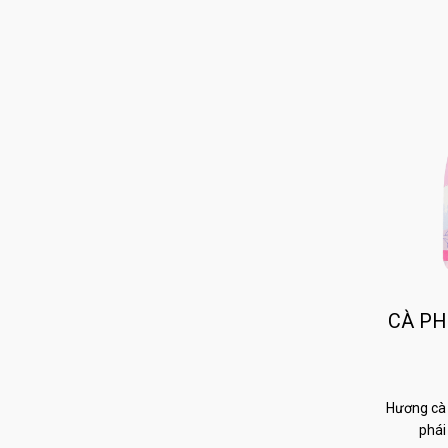
CÀ PH
Hương cà 
phái