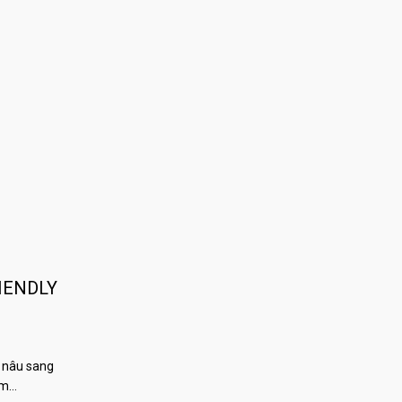
IENDLY
 nâu sang
àm…