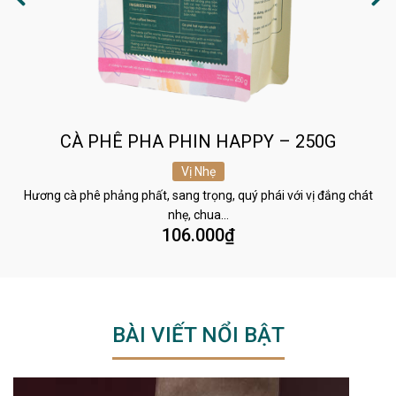
CÀ PHÊ PHA PHIN HAPPY – 250G
Vị Nhẹ
Hương cà phê phảng phất, sang trọng, quý phái với vị đắng chát
nhẹ, chua…
106.000
₫
BÀI VIẾT NỔI BẬT