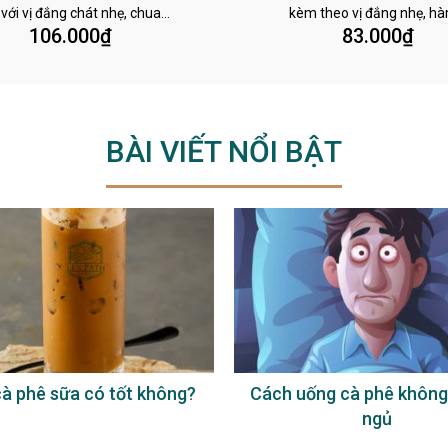
 với vị đắng chát nhẹ, chua…
kèm theo vị đắng nhẹ, h
106.000
₫
83.000
₫
BÀI VIẾT NỔI BẬT
à phê sữa có tốt không?
Cách uống cà phê không
ngủ