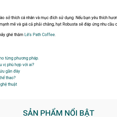
ào sở thích cá nhân và mục đích sử dụng. Nếu bạn yêu thích hương 
ê mạnh mẽ và giá cả phải chăng, hạt Robusta sẽ đáp ứng nhu cầu 
 hãy ghé thăm
Lê’s Path Coffee
.
ho từng phương pháp.
 vị phù hợp với ai?
cứu gần đây
thể thao?
ghệ thuật
SẢN PHẨM NỔI BẬT