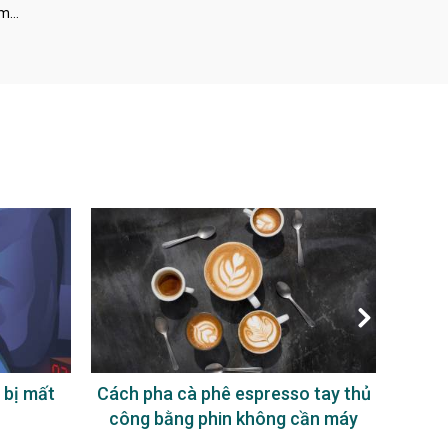
àm…
 bị mất
Cách pha cà phê espresso tay thủ
Uống
công bằng phin không cần máy