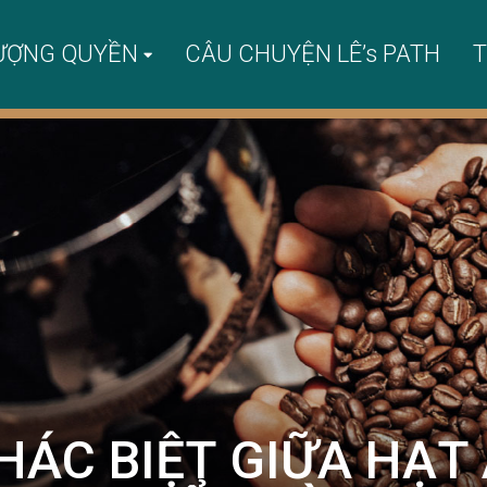
ƯỢNG QUYỀN
CÂU CHUYỆN LÊ’s PATH
T
HÁC BIỆT GIỮA HẠT