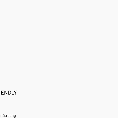
IENDLY
 nâu sang