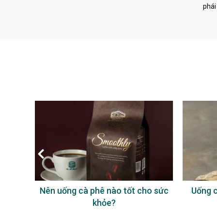
phái
à phê
Nên uống cà phê nào tốt cho sức
Uống c
khỏe?