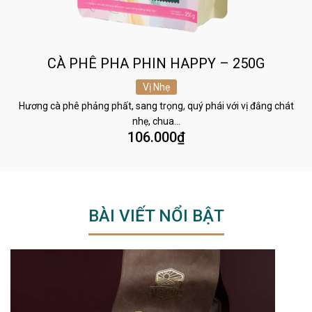
CÀ PHÊ PHA PHIN HAPPY – 250G
Vị Nhẹ
Hương cà phê phảng phất, sang trọng, quý phái với vị đắng chát
nhẹ, chua…
106.000
₫
BÀI VIẾT NỔI BẬT