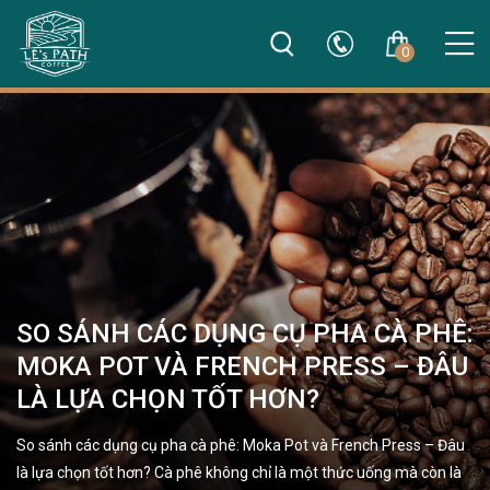
0
SO SÁNH CÁC DỤNG CỤ PHA CÀ PHÊ:
MOKA POT VÀ FRENCH PRESS – ĐÂU
LÀ LỰA CHỌN TỐT HƠN?
So sánh các dụng cụ pha cà phê: Moka Pot và French Press – Đâu
là lựa chọn tốt hơn? Cà phê không chỉ là một thức uống mà còn là