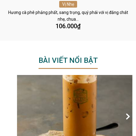
Vị Nhẹ
Hương cà phê phảng phất, sang trọng, quý phái với vị đắng chát
nhẹ, chua…
106.000
₫
BÀI VIẾT NỔI BẬT