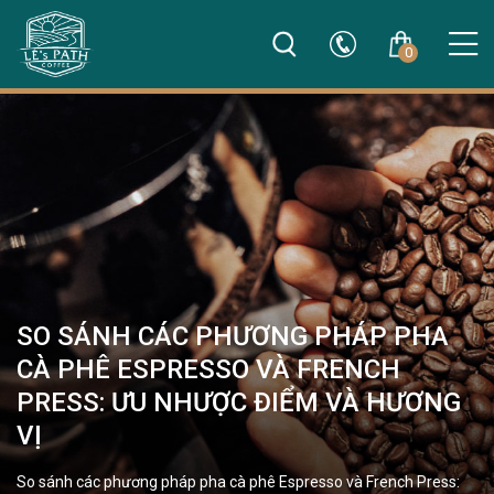
0
SO SÁNH CÁC PHƯƠNG PHÁP PHA
CÀ PHÊ ESPRESSO VÀ FRENCH
PRESS: ƯU NHƯỢC ĐIỂM VÀ HƯƠNG
VỊ
So sánh các phương pháp pha cà phê Espresso và French Press: