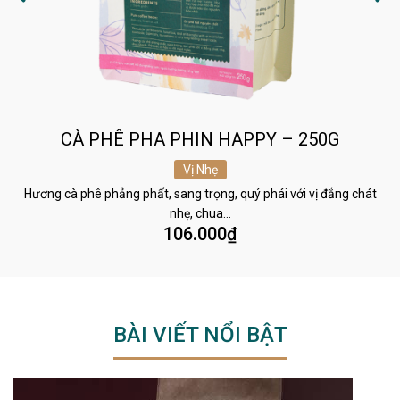
CÀ PHÊ PHA PHIN HAPPY – 250G
Vị Nhẹ
Hương cà phê phảng phất, sang trọng, quý phái với vị đắng chát
nhẹ, chua…
106.000
₫
BÀI VIẾT NỔI BẬT